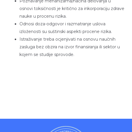
Poznavanje mehanizama/načina delovanja u
osnovi toksičnosti je kritično za inkorporaciju zdrave
nauke u procenu rizika.
Odnosi doza-odgovor i razmatranje uslova
izloženosti su suštinski aspekti procene rizika.
Istraživanje treba ocjenjivati na osnovu naučnih
zasluga bez obzira na izvor finansiranja ili sektor u
kojem se studije sprovode.