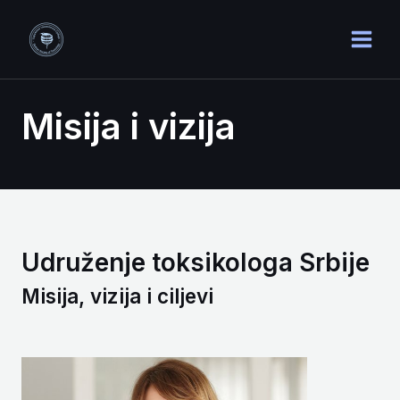
Пређи
MAI
на
MEN
садржај
Misija i vizija
Udruženje toksikologa Srbije
Misija, vizija i ciljevi