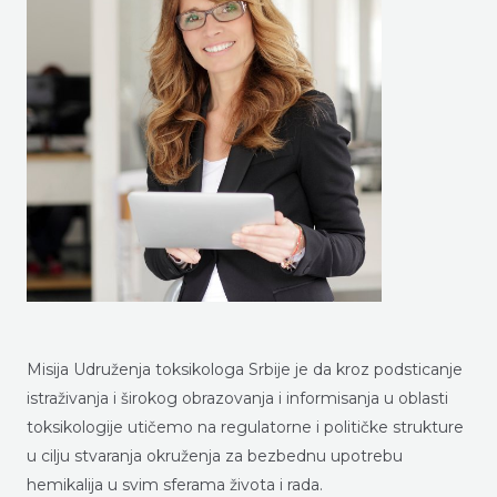
Misija Udruženja toksikologa Srbije je da kroz podsticanje
istraživanja i širokog obrazovanja i informisanja u oblasti
toksikologije utičemo na regulatorne i političke strukture
u cilju stvaranja okruženja za bezbednu upotrebu
hemikalija u svim sferama života i rada.