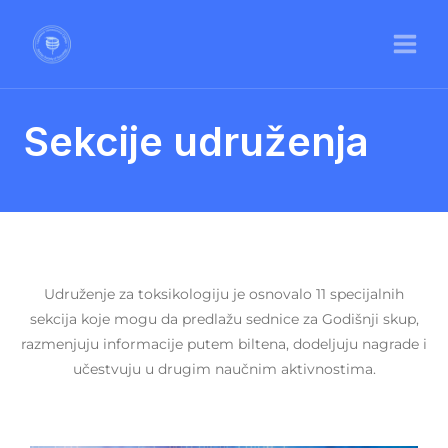
Пређи
MAI
на
MEN
садржај
Sekcije udruženja
Udruženje za toksikologiju je osnovalo 11 specijalnih
sekcija koje mogu da predlažu sednice za Godišnji skup,
razmenjuju informacije putem biltena, dodeljuju nagrade i
učestvuju u drugim naučnim aktivnostima.