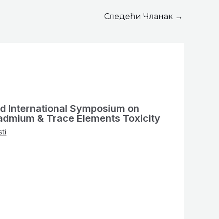
Следећи Чланак
→
d International Symposium on
admium & Trace Elements Toxicity
ti