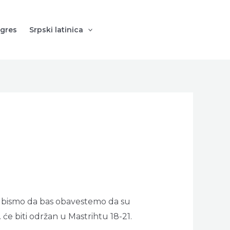
gres
Srpski latinica
li bismo da bas obavestemo da su
 će biti održan u Mastrihtu 18-21.