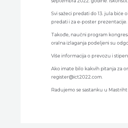
septembra 2022. godine. Iskoristit
Svi sažeci predati do 13. jula bić
predati i za e-poster prezentacije.
Takođe, naučni program kongresa je
oralna izlaganja podeljeni su odg
Više informacija o prevozu i stip
Ako imate bilo kakvih pitanja za o
register@ict2022.com.
Radujemo se sastanku u Mastriht