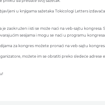
e priliku da predate svoj sažetak.
e objavljeni u knjigama sažetaka Tokicologi Letters izdavača
 zaokružen i isti se može naći na veb-sajtu kongresa. Sv
ovarajućim sesijama i mogu se naći u programu kongresa
endijama za kongres možete pronaći na veb-sajtu kongres
rganizatore, možete im se obratiti preko sledeće adrese 
u!