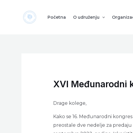
Пређи
на
Početna
O udruženju
Organizac
садржај
XVI Međunarodni k
Drage kolege,
Kako se 16. Međunarodni kongres t
preostale dve nedelje za predaju saž