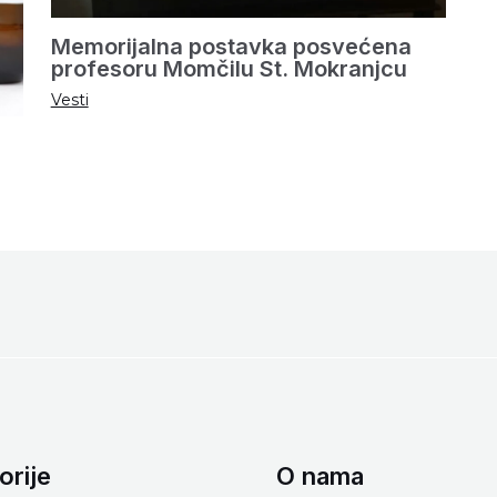
Memorijalna postavka posvećena
profesoru Momčilu St. Mokranjcu
Vesti
orije
O nama