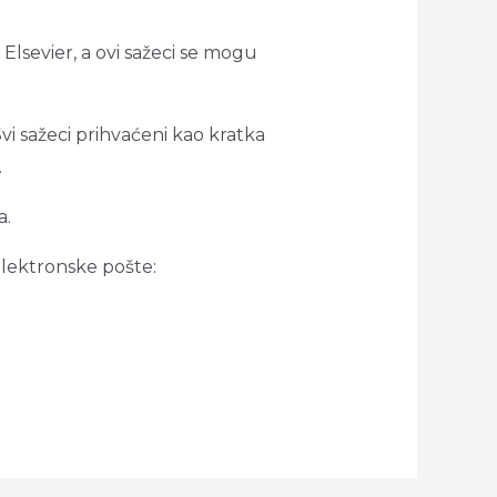
 Elsevier, a ovi sažeci se mogu
i sažeci prihvaćeni kao kratka
.
a.
elektronske pošte: