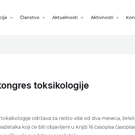
ija
Članstvo
Aktuelnosti
Aktivnosti
Kon
ongres toksikologije
oksikologije održava za nešto više od dva meseca, žele
etaka koji će biti objavljeni u knjiži 16 časopisa časopisa.