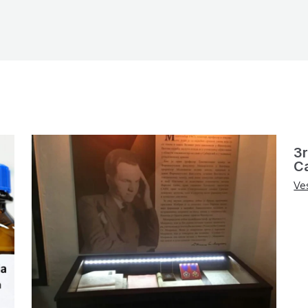
3r
C
Ves